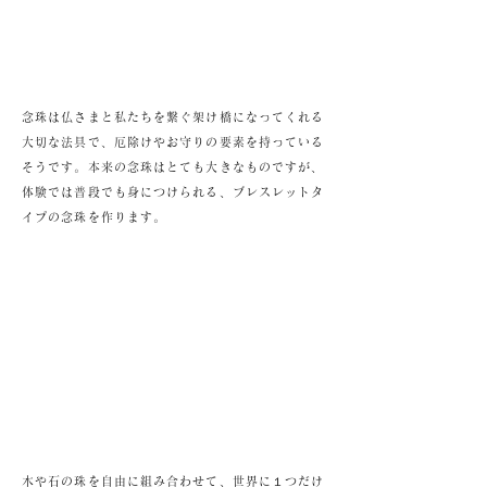
念珠は仏さまと私たちを繋ぐ架け橋になってくれる
大切な法具で、厄除けやお守りの要素を持っている
そうです。本来の念珠はとても大きなものですが、
体験では普段でも身につけられる、ブレスレットタ
イプの念珠を作ります。
木や石の珠を自由に組み合わせて、世界に１つだけ