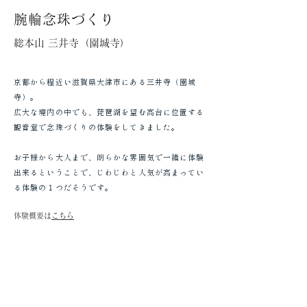
腕輪念珠づくり
総本山 三井寺（園城寺）
京都から程近い滋賀県大津市にある三井寺（園城
寺）。
広大な境内の中でも、琵琶湖を望む高台に位置する
観音堂で念珠づくりの体験をしてきました。
お子様から大人まで、朗らかな雰囲気で一緒に体験
出来るということで、じわじわと人気が高まってい
る体験の１つだそうです。
体験概要は
こちら