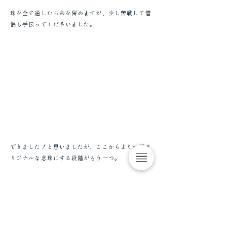
珠を全て通したら糸を留めますが、少し苦戦して僧
侶も手伝ってくださいました。
できました！と思いましたが、ここからより一層オ
リジナルな念珠にする段階がもう一つ。