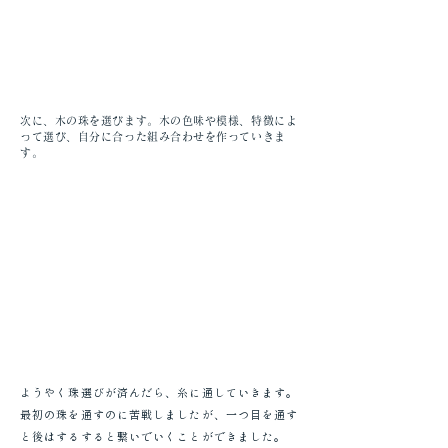
次に、木の珠を選びます。木の色味や模様、特徴によ
って選び、自分に合った組み合わせを作っていきま
す。
ようやく珠選びが済んだら、糸に通していきます。
最初の珠を通すのに苦戦しましたが、一つ目を通す
と後はするすると繋いでいくことができました。