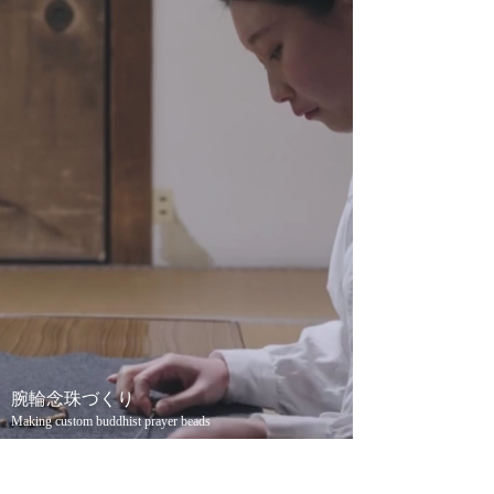
腕輪念珠づくり
Making custom buddhist prayer beads