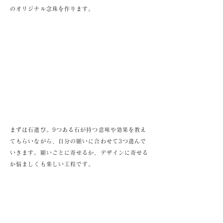
のオリジナル念珠を作ります。
まずは石選び。9つある石が持つ意味や効果を教え
てもらいながら、自分の願いに合わせて3つ選んで
いきます。願いごとに寄せるか、デザインに寄せる
か悩ましくも楽しい工程です。