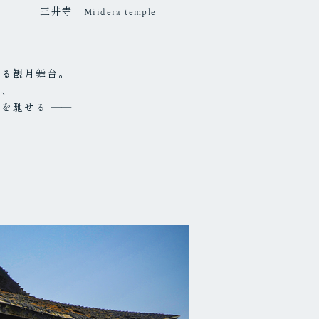
三井寺
Miidera temple
れる観月舞台。
ら、
いを馳せる
——