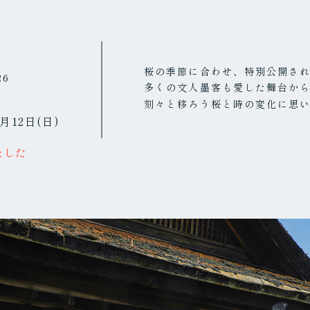
台
桜の季節に合わせ、特別公開さ
26
多くの文人墨客も愛した舞台か
観
刻々と移ろう桜と時の変化に思
4月12日(日)
ました