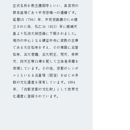
正式名称を教王護国寺といい、真言宗の
根本道場であり平安京唯一の遺構です。
延暦15（796）年、平安京鎮護のため建
立された後、弘仁14（823）年に嵯峨天
皇より弘法大師空海に下賜されました。
境内の中心となる講堂中央に密教の主尊
である大日如来をすえ、その周囲に五智
如来、五大菩薩、五大明王、梵天、帝釈
天、四天王等21尊を配して立体曼荼羅を
表現しています。その他、京都のシンボ
ルともいえる五重塔（国宝）をはじめ多
数の文化遺産を保有しています。1994
年、「古都京都の文化財」として世界文
化遺産に登録されています。