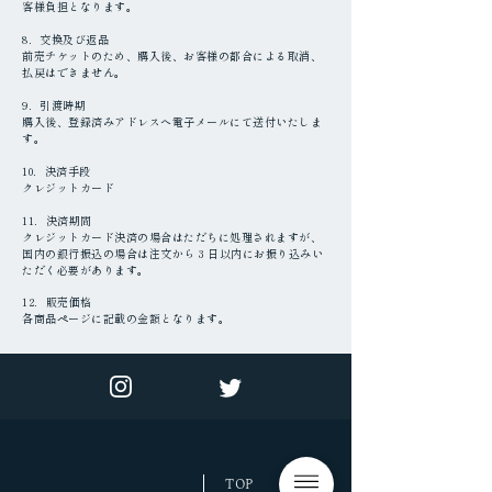
客様負担となります。
8．交換及び返品
前売チケットのため、購入後、お客様の都合による取消、
払戻はできません。
9．引渡時期
購入後、登録済みアドレスへ電子メールにて送付いたしま
す。
10．決済手段
クレジットカード
11．決済期間
クレジットカード決済の場合はただちに処理されますが、
国内の銀行振込の場合は注文から 3 日以内にお振り込みい
ただく必要があります。
12．販売価格
各商品ページに記載の金額となります。
TOP