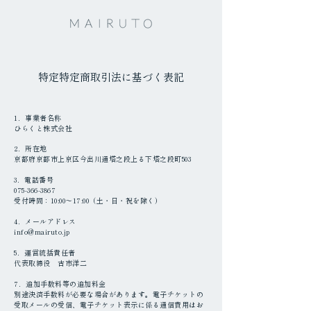
特定特定商取引法に基づく表記
1．事業者名称
ひらくと株式会社
2．所在地
京都府京都市上京区今出川通塔之段上る下塔之段町503
3．電話番号
075-366-3867
受付時間：10:00〜17:00（土・日・祝を除く）
4．メールアドレス
info@mairuto.jp
5．運営統括責任者
代表取締役 古市洋二
7．追加手数料等の追加料金
​別途決済手数料が必要な場合があります。電子チケットの
受取メールの受信、電子チケット表示に係る通信費用はお