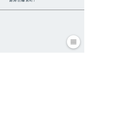
島鳥羽離宮町7
城南宮 桜
TOP
/
VISIT
/
ニュースレター