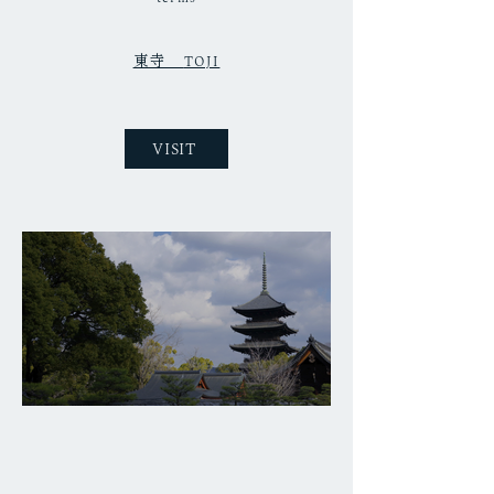
東寺
TOJI
VISIT