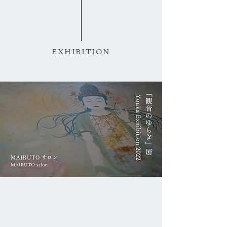
千手観音を描く ー 全身で手を差し伸べて
EXHIBITION
孔雀明王を描く ー 悪い部分にも向き合いな
がら