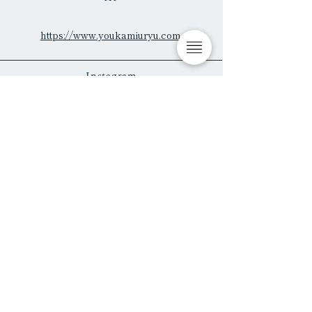
https://www.youkamiuryu.com
Instagram
kokotama_youka
Twitter
@kokotamayouka
Facebook
kokotamayouka
WEB SHOP