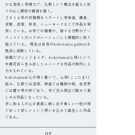
かな感性と表現力で、仏教という概念を超えた祈
りの心と調和の観音を描く。
２０１４年の初個展をスタートに表参道、鎌倉、
京都、滋賀、奈良、ニューヨークなどで作品を発
表している。お寺での個展や、様々な分野のアー
ティストとのコラボレーションにも積極的に取り
組んでいる。 現在は自身のkokotama galleryを
拠点に活動している。
絵画だけにとどまらず、kokotama(心珠)という
木綿花自ら生み出したユニークな作品の制作にも
力を入れている。
kokotamaは心の珠と書いて、心珠(ここたま)と
読み、仏教では宝珠、神道では魔除の桃、自然界
では蕾や雫の形であり、手で包み間近で眺めて楽
しめる作品となっている。
手に取る人の心を素直に映し出す美しい一粒の珠
であって欲しいという想いを込めて誕生した作品
である。
HP