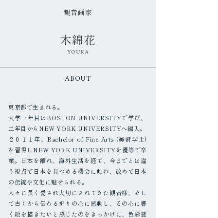
観音画家
​木綿花
YOUKA
ABOUT
東京都で生まれる。
大学一年目はBOSTON UNIVERSITYで学び、
二年目からNEW YORK UNIVERSITYへ編入。
２０１１年、Bachelor of Fine Arts (美術学士)
を習得しNEW YORK UNIVERSITYを優等で卒
業。日本を離れ、海外生活を経て、今までとは違
う視点で日本を見つめる機会に触れ、改めて日本
の伝統や文化に魅せられる。
人々に長く愛され大切にされてきた観音様、そし
て古くから伝わる祈りの心に感動し、その心に響
く絵を描きたいと感じたのをきっかけに、色彩豊